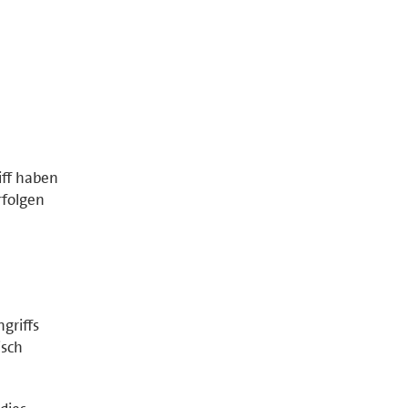
iff haben
rfolgen
griffs
isch