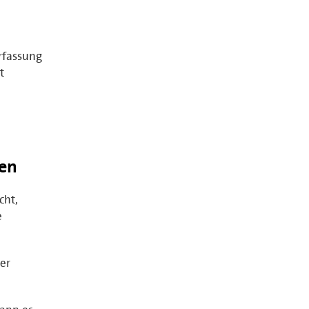
rfassung
t
en
cht,
e
er