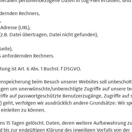
mefällen personenbezogene Daten in Log-Files erfassen, sind 
dernden Rechners,
,
Adresse (URL),
z.B. Datei übertragen, Datei nicht gefunden),
eite),
s anfordernden Rechners.
ung ist Art. 6 Abs. 1 Buchst. f DSGVO.
enspeicherung beim Besuch unserer Websites soll unbeschol
gen um unerwünschte/unberechtigte Zugriffe auf unsere te
griffe auf passwortgeschützte Benutzerzugänge, Zugriffe auf s
r) geht, verfolgen wir ausdrücklich andere Grundsätze: Wir s
einleiten zu können.
ns 15 Tagen gelöscht. Daten, deren weitere Aufbewahrung z
d bis zur endgültigen Klärung des jeweiligen Vorfalls von der