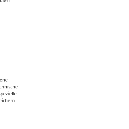
dies:
tene
chnische
pezielle
peichern
u