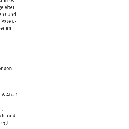
kann es
eleitet
gens und
ivate E-
der im
genden
 6 Abs. 1
),
ich, und
iegt