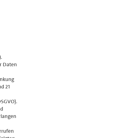
.
er Daten
änkung
nd 21
 DSGVO).
nd
rlangen
errufen