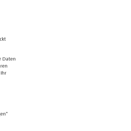
ckt
er Daten
eren
Ihr
gen"